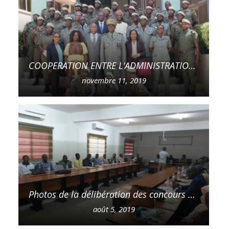
COOPERATION ENTRE L’ADMINISTRATION DES DOUANES DU SENEGAL ET CELLE DE LA GUINEE BISSAU : Fin de formation à l’Ecole des Douanes sénégalaises de 15 fonctionnaires des Douanes de la Guinée Bissau
novembre 11, 2019
Photos de la délibération des concours d’entrée à l’école des Douanes : 39ème promotion
août 5, 2019